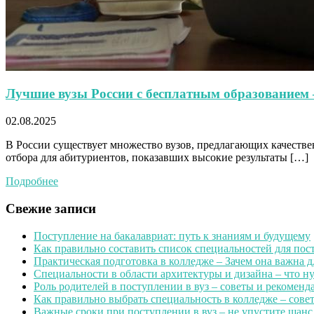
Лучшие вузы России с бесплатным образованием –
02.08.2025
В России существует множество вузов, предлагающих качествен
отбора для абитуриентов, показавших высокие результаты […]
Подробнее
Свежие записи
Поступление на бакалавриат: путь к знаниям и будущему
Как правильно составить список специальностей для пос
Практическая подготовка в колледже – Зачем она важна 
Специальности в области архитектуры и дизайна – что н
Роль родителей в поступлении в вуз – советы и рекомен
Как правильно выбрать специальность в колледже – сове
Важные сроки при поступлении в вуз – не упустите шанс